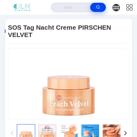
Haus
>
Produits
>
Anti-Aging-Hautpflege
>
SOS Tag Nacht Creme
PIRSCHEN VELVET
SOS Tag Nacht Creme PIRSCHEN
VELVET