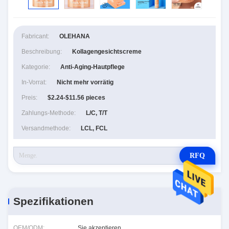
Fabricant:
OLEHANA
Beschreibung:
Kollagengesichtscreme
Kategorie:
Anti-Aging-Hautpflege
In-Vorrat:
Nicht mehr vorrätig
Preis:
$2.24-$11.56 pieces
Zahlungs-Methode:
L/C, T/T
Versandmethode:
LCL, FCL
RFQ
Spezifikationen
OEM/ODM:
Sie akzeptieren.