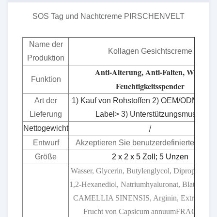
SOS Tag und Nachtcreme PIRSCHENVELT
Name der
Kollagen Gesichtscreme
Produktion
Anti-Alterung, Anti-Falten, Weiß,
Funktion
Feuchtigkeitsspender
Art der
1) Kauf von Rohstoffen 2) OEM/ODM< Pri
Lieferung
Label> 3) Unterstützungsmuster
/
Nettogewicht
Entwurf
Akzeptieren Sie benutzerdefinierte Desi
Größe
2 x 2 x 5 Zoll; 5 Unzen
Wasser, Glycerin, Butylenglycol, Dipropylengly
1,2-Hexanediol, Natriumhyaluronat, Blattextrak
CAMELLIA SINENSIS, Arginin, Extrakt aus 
Frucht von Capsicum annuumFRAGARIA