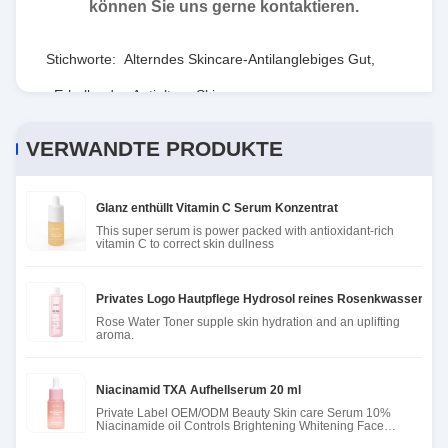
können Sie uns gerne kontaktieren.
Stichworte:
Alterndes Skincare-Antilanglebiges Gut
,
Erhellendes Antialtern Skincare
,
Harmloses fest machendes Gesichtswesentliches
VERWANDTE PRODUKTE
Glanz enthüllt Vitamin C Serum Konzentrat
This super serum is power packed with antioxidant-rich
vitamin C to correct skin dullness
Privates Logo Hautpflege Hydrosol reines Rosenkwasser Spr
Rose Water Toner supple skin hydration and an uplifting
aroma.
Niacinamid TXA Aufhellserum 20 ml
Private Label OEM/ODM Beauty Skin care Serum 10%
Niacinamide oil Controls Brightening Whitening Face
Serum