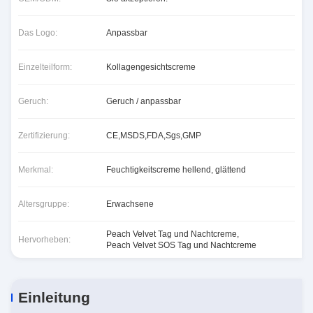
Das Logo:
Anpassbar
Einzelteilform:
Kollagengesichtscreme
Geruch:
Geruch / anpassbar
Zertifizierung:
CE,MSDS,FDA,Sgs,GMP
Merkmal:
Feuchtigkeitscreme hellend, glättend
Altersgruppe:
Erwachsene
Peach Velvet Tag und Nachtcreme
,
Hervorheben:
Peach Velvet SOS Tag und Nachtcreme
Einleitung