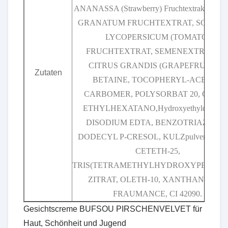
ANANASSA (Strawberry) Fruchtextrakt, PU
GRANATUM FRUCHTEXTRAT, SOLAN
LYCOPERSICUM (TOMATO)
FRUCHTEXTRAT, SEMENEXTRAT vo
CITRUS GRANDIS (GRAPEFRUCHT),
Zutaten
BETAINE, TOCOPHERYL-ACETAT,
CARBOMER, POLYSORBAT 20, CETYL
ETHYLHEXATANO,Hydroxyethylcellulos
DISODIUM EDTA, BENZOTRIAZOLY
DODECYL P-CRESOL, KULZpulver, AL
CETETH-25,
TRIS(TETRAMETHYLHYDROXYPERIDIN
ZITRAT, OLETH-10, XANTHAN GUM,
FRAUMANCE, CI 42090.
Gesichtscreme BUFSOU PIRSCHENVELVET für
Haut, Schönheit und Jugend