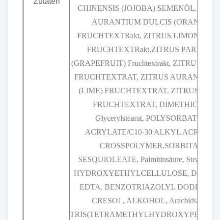
Zutaten
CHINENSIS (JOJOBA) SEMENÖL, ZITR
AURANTIUM DULCIS (ORANGE)
FRUCHTEXTRakt, ZITRUS LIMON (Limo
FRUCHTEXTRakt,ZITRUS PARADISI
(GRAPEFRUIT) Fruchtextrakt, ZITRUS UN
FRUCHTEXTRAT, ZITRUS AURANTIFO
(LIME) FRUCHTEXTRAT, ZITRUS JUN
FRUCHTEXTRAT, DIMETHICON,
Glycerylstearat, POLYSORBAT 60,
ACRYLATE/C10-30 ALKYL ACRYLAT
CROSSPOLYMER,SORBITAN
SESQUIOLEATE, Palmitinsäure, Stearinsäur
HYDROXYETHYLCELLULOSE, DISOD
EDTA, BENZOTRIAZOLYL DODECYL P
CRESOL, ALKOHOL, Arachidsäure,
TRIS(TETRAMETHYLHYDROXYPERIDIN