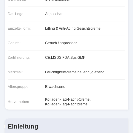
Das Logo:
Anpassbar
Einzelteilform:
Lifting & Anti-Aging Gesichtscreme
Geruch:
Geruch / anpassbar
Zertifizierung:
CE,MSDS,FDA,Sgs,GMP
Merkmal:
Feuchtigkeitscreme hellend, glättend
Altersgruppe:
Erwachsene
Kollagen-Tag-Nacht-Creme
,
Hervorheben:
Kollagen-Tag-Nachtcreme
Einleitung