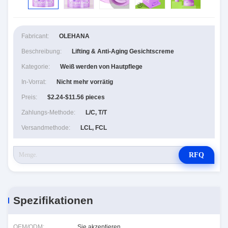
Fabricant:
OLEHANA
Beschreibung:
Lifting & Anti-Aging Gesichtscreme
Kategorie:
Weiß werden von Hautpflege
In-Vorrat:
Nicht mehr vorrätig
Preis:
$2.24-$11.56 pieces
Zahlungs-Methode:
L/C, T/T
Versandmethode:
LCL, FCL
RFQ
Spezifikationen
OEM/ODM:
Sie akzeptieren.