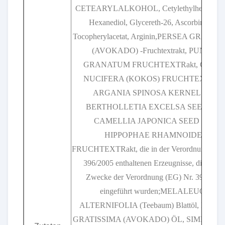
CETEARYLALKOHOL, Cetylethylhexanat, 1
Hexanediol, Glycereth-26, Ascorbinsäure,
Tocopherylacetat, Arginin,PERSEA GRATIS
(AVOKADO) -Fruchtextrakt, PUNICA
GRANATUM FRUCHTEXTRakt, COCO
NUCIFERA (KOKOS) FRUCHTEXTRakt
ARGANIA SPINOSA KERNEL OIL,
BERTHOLLETIA EXCELSA SEED OIL
CAMELLIA JAPONICA SEED OIL,
HIPPOPHAE RHAMNOIDES
FRUCHTEXTRakt, die in der Verordnung (EG)
396/2005 enthaltenen Erzeugnisse, die für di
Zwecke der Verordnung (EG) Nr. 396/200
eingeführt wurden;MELALEUCA
ALTERNIFOLIA (Teebaum) Blattöl, PERS
GRATISSIMA (AVOKADO) ÖL, SIMMOND