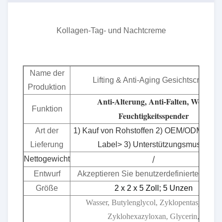
Kollagen-Tag- und Nachtcreme
Name der
Lifting & Anti-Aging Gesichtscreme
Produktion
Anti-Alterung, Anti-Falten, Weiß,
Funktion
Feuchtigkeitsspender
Art der
1) Kauf von Rohstoffen 2) OEM/ODM< Pri
Lieferung
Label> 3) Unterstützungsmuster
/
Nettogewicht
Entwurf
Akzeptieren Sie benutzerdefinierte Desi
Größe
2 x 2 x 5 Zoll; 5 Unzen
Wasser, Butylenglycol, Zyklopentasyloxan,
Zyklohexazyloxan, Glycerin,