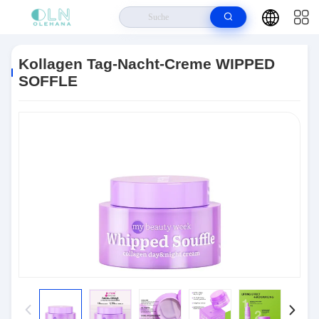
Haus
>
Produits
>
Weiß Werden Von Hautpflege
>
Kollagen Tag-Nacht-
Creme WIPPED SOFFLE
Kollagen Tag-Nacht-Creme WIPPED
SOFFLE