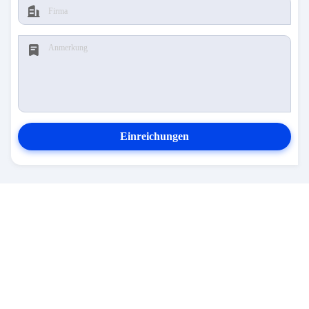
Einreichungen
KONTAKT MIT UNS
Adresse:
NR. 5-6-, Gebäude 10, Changhua-
Schaffung Vally, Zhongcun-Straße, Panyu-Bezirk,
Guangzhou, China
E-Mail-Adresse:
sales-manager@olehana.cn