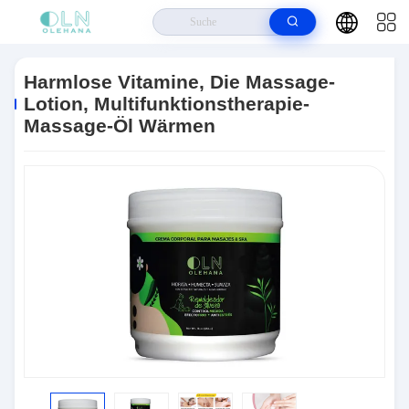
Haus
>
Produits
>
Bräunungslotion
>
Harmlose Vitamine, Die Massage-
Lotion, Multifunktionstherapie-Massage-Öl Wärmen
Harmlose Vitamine, Die Massage-
Lotion, Multifunktionstherapie-
Massage-Öl Wärmen