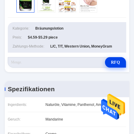
Kategorie:
Bräunungslotion
Preis:
$4.59-$5.29 piece
Zahlungs-Methode:
L/C, T/T, Western Union, MoneyGram
RFQ
Spezifikationen
Ingerdients:
Naturöle, Vitamine, Panthenol, Aminosäuren
Geruch:
Mandarine